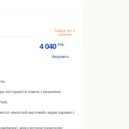
Товара нет в
наличии
4 040
РУБ.
Уведомить
ска.
жеры постараются помочь с решением.
arts.
ется «визитной карточкой» марки наравне с
томобилях), через которое происходит