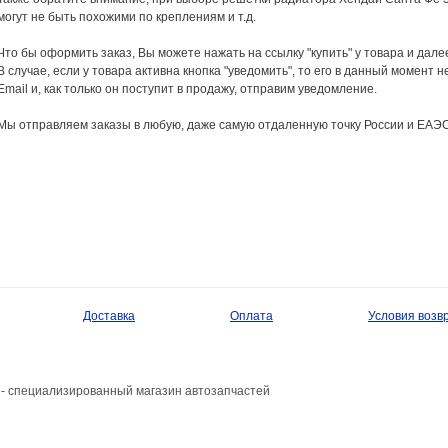
могут не быть похожими по креплениям и т.д.
Что бы оформить заказ, Вы можете нажать на ссылку "купить" у товара и дал
В случае, если у товара активна кнопка "уведомить", то его в данный момент н
Email и, как только он поступит в продажу, отправим уведомление.
Мы отправляем заказы в любую, даже самую отдаленную точку России и ЕАЭС
Доставка
Оплата
Условия возв
- специализированный магазин автозапчастей