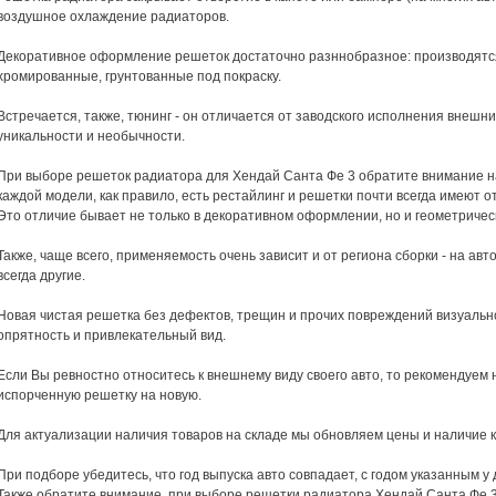
воздушное охлаждение радиаторов.
Декоративное оформление решеток достаточно разннобразное: производятс
хромированные, грунтованные под покраску.
Встречается, также, тюнинг - он отличается от заводского исполнения внеш
уникальности и необычности.
При выборе решеток радиатора для Хендай Санта Фе 3 обратите внимание на 
каждой модели, как правило, есть рестайлинг и решетки почти всегда имеют о
Это отличие бывает не только в декоративном оформлении, но и геометричес
Также, чаще всего, применяемость очень зависит и от региона сборки - на ав
всегда другие.
Новая чистая решетка без дефектов, трещин и прочих повреждений визуальн
опрятность и привлекательный вид.
Если Вы ревностно относитесь к внешнему виду своего авто, то рекомендуем
испорченную решетку на новую.
Для актуализации наличия товаров на складе мы обновляем цены и наличие к
При подборе убедитесь, что год выпуска авто совпадает, с годом указанным у 
Также обратите внимание, при выборе решетки радиатора Хендай Санта Фе 3,