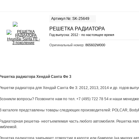
Артикул №: SK-25649
РЕШЕТКА РАДИАТОРА
Год выпуска:
2012 - по настоящее время
Оригинальный номер:
865602W000
Решетка радиатора Хендай Санта Фе 3
Решетки радиатора для Хендай Санта Фе 3: 2012, 2013, 2014 и др. годов выпу
Возникли вопросы? Позвоните нам по тел. +7 (495) 722 78 54 и наши менед
В каталоге представлены товары следующих производителей: POLCAR, BodyP
Радиаторная решетка- неотъемлемая часть любого автомобиля. Решетка явля
эмблемой.
Решетка радиатора закрывает отверстие в капоте или бампере (на многих ав