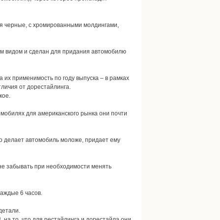
я черные, с хромированными молдингами,
ним видом и сделан для придания автомобилю
их применимость по году выпуска – в рамках
тличия от дорестайлинга.
кое.
томобилях для американского рынка они почти
о делает автомобиль моложе, придает ему
 не забывать при необходимости менять
аждые 6 часов.
детали.
 на то, что для рестайлинга и дорестайла они