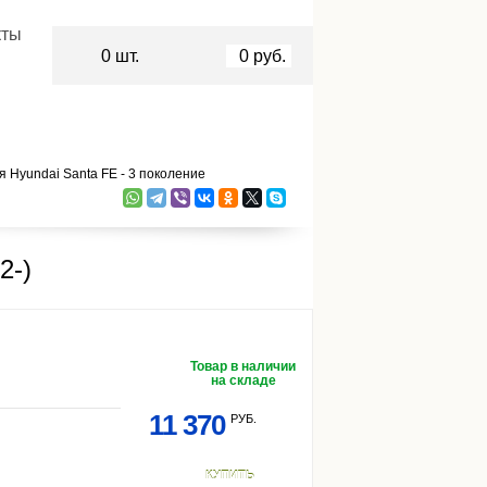
кты
0
шт.
0
руб.
 Hyundai Santa FE - 3 поколение
2-)
Товар в наличии
на складе
11 370
РУБ.
КУПИТЬ