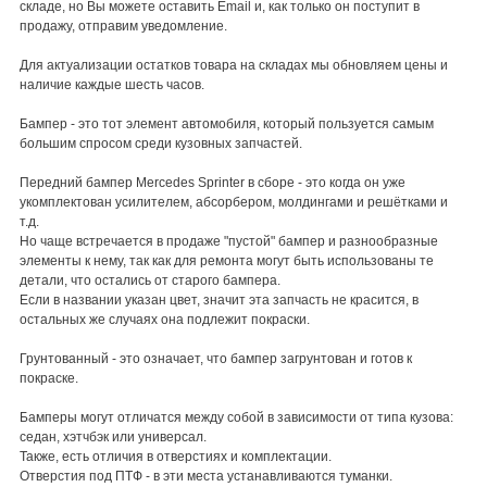
складе, но Вы можете оставить Email и, как только он поступит в
продажу, отправим уведомление.
Для актуализации остатков товара на складах мы обновляем цены и
наличие каждые шесть часов.
Бампер - это тот элемент автомобиля, который пользуется самым
большим спросом среди кузовных запчастей.
Передний бампер Mercedes Sprinter в сборе - это когда он уже
укомплектован усилителем, абсорбером, молдингами и решётками и
т.д.
Но чаще встречается в продаже "пустой" бампер и разнообразные
элементы к нему, так как для ремонта могут быть использованы те
детали, что остались от старого бампера.
Если в названии указан цвет, значит эта запчасть не красится, в
остальных же случаях она подлежит покраски.
Грунтованный - это означает, что бампер загрунтован и готов к
покраске.
Бамперы могут отличатся между собой в зависимости от типа кузова:
седан, хэтчбэк или универсал.
Также, есть отличия в отверстиях и комплектации.
Отверстия под ПТФ - в эти места устанавливаются туманки.