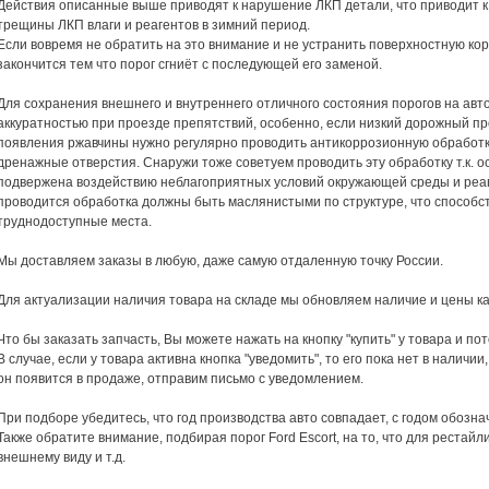
Действия описанные выше приводят к нарушение ЛКП детали, что приводит 
трещины ЛКП влаги и реагентов в зимний период.
Если вовремя не обратить на это внимание и не устранить поверхностную ко
закончится тем что порог сгниёт с последующей его заменой.
Для сохранения внешнего и внутреннего отличного состояния порогов на авт
аккуратностью при проезде препятствий, особенно, если низкий дорожный п
появления ржавчины нужно регулярно проводить антикоррозионную обработк
дренажные отверстия. Снаружи тоже советуем проводить эту обработку т.к. о
подвержена воздействию неблагоприятных условий окружающей среды и реа
проводится обработка должны быть маслянистыми по структуре, что способс
труднодоступные места.
Мы доставляем заказы в любую, даже самую отдаленную точку России.
Для актуализации наличия товара на складе мы обновляем наличие и цены к
Что бы заказать запчасть, Вы можете нажать на кнопку "купить" у товара и по
В случае, если у товара активна кнопка "уведомить", то его пока нет в наличии
он появится в продаже, отправим письмо с уведомлением.
При подборе убедитесь, что год производства авто совпадает, с годом обозна
Также обратите внимание, подбирая порог Ford Escort, на то, что для рестайл
внешнему виду и т.д.