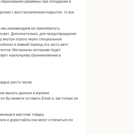
к образованию ржавчины при попадании в
ррозию с восстановлением покрытия, то все
о мы рекомендуем не пренебрегать
росвет. Дополнительно, для предотвращения
у внутри порога через специальные
собенно в зимний период эта часть авто
гентов. Материалы которыми будет
твует наилучшему проникновению в
аждые шесть часов.
том указать данные в корзине.
, но Вы можете оставить Email и, как только он
ченным в карточке товара.
инга и дорестайла они могут отличаться по