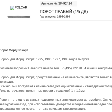
Артикул №: SK-92424
ПОРОГ ПРАВЫЙ (4/5 ДВ)
Год выпуска:
1995-1999
Порог Форд Эскорт
Пороги для Форд Эскорт: 1995, 1996, 1997, 1998 годов выпуска.
Возникли вопросы? Наберите нам по тел. +7 (495) 722 78 54 и наши консульт
Пороги для Форд Эскорт, представленные на нашем сайте, являются только в
не входит.
Обычно, они поступают к нам на склад уже оцинкованные и стандартной толщ
Реже встречаются ремонтные пороги с толщиной 1 и 1.2мм.
Пороги – это одно из самых подверженных вмятинам мест автомобиля. Они 
неаккуратной езде, при использовании домкратов и подъемников нередко оп
предназначенное место, что тоже приводит к повреждению.