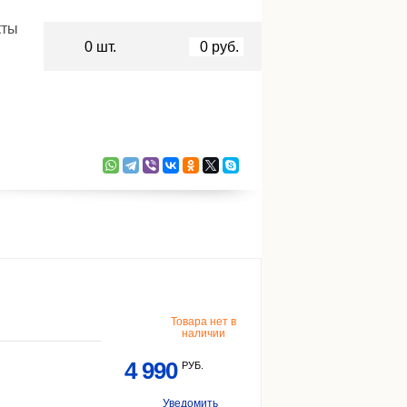
кты
0
шт.
0
руб.
Товара нет в
наличии
4 990
РУБ.
Уведомить