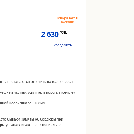
Товара нет в
наличии
2 630
РУБ.
Уведомить
анты постараются ответить на все вопросы.
нешней частью, усилитель порога в комплект
иной неоригинала – 0,8мм.
часто бывают замяты об бордюры при
оры устанавливают не в специально