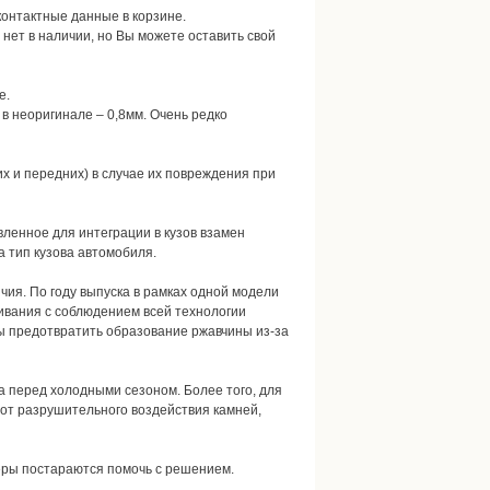
 контактные данные в корзине.
т нет в наличии, но Вы можете оставить свой
е.
в неоригинале – 0,8мм. Очень редко
х и передних) в случае их повреждения при
вленное для интеграции в кузов взамен
 тип кузова автомобиля.
чия. По году выпуска в рамках одной модели
шивания с соблюдением всей технологии
ы предотвратить образование ржавчины из-за
а перед холодными сезоном. Более того, для
от разрушительного воздействия камней,
еры постараются помочь с решением.