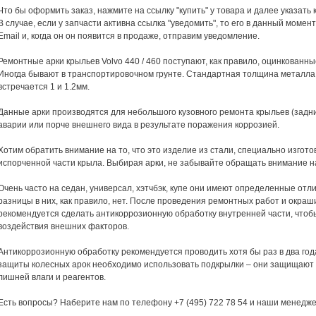
Что бы оформить заказ, нажмите на ссылку "купить" у товара и далее указать
В случае, если у запчасти активна ссылка "уведомить", то его в данный момен
Email и, когда он он появится в продаже, отправим уведомление.
Ремонтные арки крыльев Volvo 440 / 460 поступают, как правило, оцинкованны
Иногда бывают в транспортировочном грунте. Стандартная толщина металла 
встречается 1 и 1.2мм.
Данные арки производятся для небольшого кузовного ремонта крыльев (задни
аварии или порче внешнего вида в результате поражения коррозией.
Хотим обратить внимание на то, что это изделие из стали, специально изгото
испорченной части крыла. Выбирая арки, не забывайте обращать внимание на
Очень часто на седан, универсал, хэтчбэк, купе они имеют определенные отли
разницы в них, как правило, нет. После проведения ремонтных работ и окра
рекомендуется сделать антикоррозионную обработку внутренней части, чтоб
воздействия внешних факторов.
Антикоррозионную обработку рекомендуется проводить хотя бы раз в два год
защиты колесных арок необходимо использовать подкрылки – они защищают 
лишней влаги и реагентов.
Есть вопросы? Наберите нам по телефону +7 (495) 722 78 54 и наши менедж