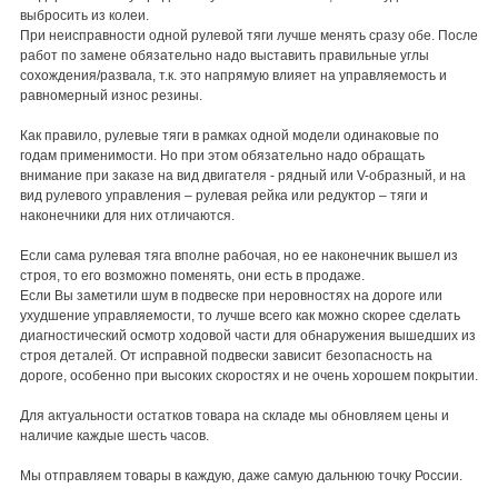
выбросить из колеи.
При неисправности одной рулевой тяги лучше менять сразу обе. После
работ по замене обязательно надо выставить правильные углы
сохождения/развала, т.к. это напрямую влияет на управляемость и
равномерный износ резины.
Как правило, рулевые тяги в рамках одной модели одинаковые по
годам применимости. Но при этом обязательно надо обращать
внимание при заказе на вид двигателя - рядный или V-образный, и на
вид рулевого управления – рулевая рейка или редуктор – тяги и
наконечники для них отличаются.
Если сама рулевая тяга вполне рабочая, но ее наконечник вышел из
строя, то его возможно поменять, они есть в продаже.
Если Вы заметили шум в подвеске при неровностях на дороге или
ухудшение управляемости, то лучше всего как можно скорее сделать
диагностический осмотр ходовой части для обнаружения вышедших из
строя деталей. От исправной подвески зависит безопасность на
дороге, особенно при высоких скоростях и не очень хорошем покрытии.
Для актуальности остатков товара на складе мы обновляем цены и
наличие каждые шесть часов.
Мы отправляем товары в каждую, даже самую дальнюю точку России.