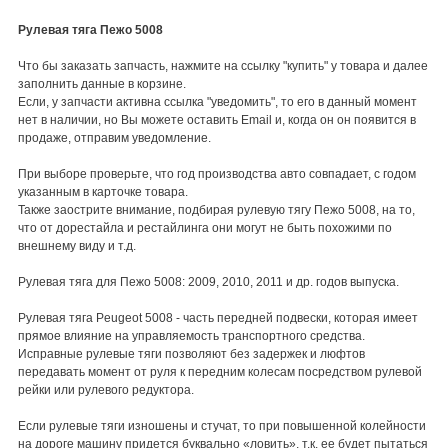
Рулевая тяга Пежо 5008
Что бы заказать запчасть, нажмите на ссылку "купить" у товара и далее
заполнить данные в корзине.
Если, у запчасти активна ссылка "уведомить", то его в данный момент
нет в наличии, но Вы можете оставить Email и, когда он он появится в
продаже, отправим уведомление.
При выборе проверьте, что год производства авто совпадает, с годом
указанным в карточке товара.
Также заострите внимание, подбирая рулевую тягу Пежо 5008, на то,
что от дорестайла и рестайлинга они могут не быть похожими по
внешнему виду и т.д.
Рулевая тяга для Пежо 5008: 2009, 2010, 2011 и др. годов выпуска.
Рулевая тяга Peugeot 5008 - часть передней подвески, которая имеет
прямое влияние на управляемость транспортного средства.
Исправные рулевые тяги позволяют без задержек и люфтов
передавать момент от руля к передним колесам посредством рулевой
рейки или рулевого редуктора.
Если рулевые тяги изношены и стучат, то при повышенной колейности
на дороге машину придется буквально «ловить», т.к. ее будет пытаться