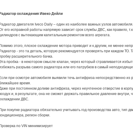
Радиатор охлаждения Ивеко Дейли
Радиатор двигателя Iveco Daily – один из наиболее важных узлов автомобиля
От его исправной работы напрямую зависит срок службы ДВС, как правило, т.к
цилиндров с вытекающим капитальным ремонтом всего агрегата.
Помимо этого, плохое охлаждение мотора приводит и к другим, не менее не
Радиатор - это та деталь, которую рекомендуется проверять при каждом ТО. Т
пробку расширительного бачка.
Эта пробка - в некотором смысле клапан, через который стравливается избыт
избежать разрыва самого радиатора или его патрубков в самый неподходящи
Если при осмотре автомобиля выявили течь антифриза непосредственно из р
ближайшее время.
Даже при постоянном доливе антифриза, через неучтенное отверстие в корпу
воздух и, в результате, она не сможет держать правильное давление внутри, 
охлаждении ДВС.
При покупке радиатора обязательно учитывать год производства авто, тип дв
кондиционера, регион сборки.
Проверка по VIN минимизирует