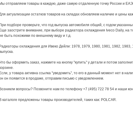
Мы отправляем товары в каждую, даже самую отдаленную точку России и ЕАЭ
Для актуализации остатков товаров на складах обновляем наличие и цены каж
При подборе проверьте, что год выпуска автомобиля общий, с годом указанны
Еще заострите внимание, при выборе радиатора охлаждения Iveco Daily, на то
не быть похожими по внешнему виду и т.д.
Радиаторы охлаждения для Ивеко Дейли: 1978, 1979, 1980, 1981, 1982, 1983, 1
выпуска.
Что бы оформить заказ, нажмите на кнопку "купить" у детали и потом запол
корзине.
Если, у товара активна ссылка "уведомить", то его в данный момент нет в нали
он он появится в продаже, отправим письмо с уведомлением.
Возникли вопросы? Позвоните нам по телефону +7 (495) 722 78 54 и наши к
В каталоге предложены товары производителей, таких как: POLCAR.