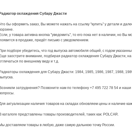
Радиатор охлаждения Субару Джасти
Что бы оформить заказ, Вы можете нажать на ссылку "купить" у детали и да
корзине.
Если, у товара активна кнопка "уведомить", то его пока нет в наличии, но Вы мо
появится в продаже, придёт письмо с уведомлением.
При подборе убедитесь, что год выпуска автомобиля общий, с годом указанным
Еще заострите внимание, подбирая радиатор охлаждения Субару Джасти, на т
отличаться по внешнему виду и т.д.
Радиаторы охлаждения для Субару Джасти: 1984, 1985, 1986, 1987, 1988, 1989,
выпуска.
Возникли затруднения? Позвоните нам по телефону +7 495 722 78 54 и наши
вопросы.
Для актуализации наличия товаров на складах обновляем цены и наличие каж
В каталоге представлены товары производителей, таких как: POLCAR.
Мы доставляем товары в любую, даже самую дальнюю точку России.