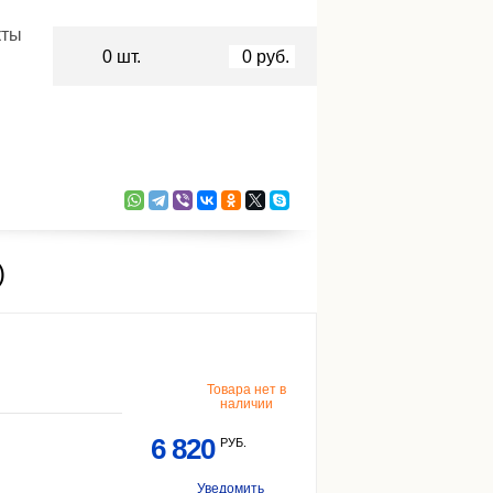
кты
0
шт.
0
руб.
)
Товара нет в
наличии
6 820
РУБ.
Уведомить