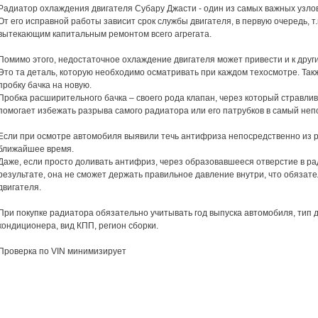
Радиатор охлаждения двигателя Субару Джасти - один из самых важных узло
От его исправной работы зависит срок службы двигателя, в первую очередь, т
вытекающим капитальным ремонтом всего агрегата.
Помимо этого, недостаточное охлаждение двигателя может привести и к дру
Это та деталь, которую необходимо осматривать при каждом техосмотре. Такж
пробку бачка на новую.
Пробка расширительного бачка – своего рода клапан, через который стравли
помогает избежать разрыва самого радиатора или его патрубков в самый не
Если при осмотре автомобиля выявили течь антифриза непосредственно из р
ближайшее время.
Даже, если просто доливать антифриз, через образовавшееся отверстие в рад
результате, она не сможет держать правильное давление внутри, что обязат
двигателя.
При покупке радиатора обязательно учитывать год выпуска автомобиля, тип д
кондиционера, вид КПП, регион сборки.
Проверка по VIN минимизирует