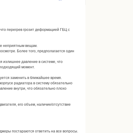
у что перегрев грозит деформацией ГБЦ с
нее неприятным вещам.
хосмотре. Более того, предполагается один
ся излишнее давление в системе, что
еподходящий момент.
дуется заменить в ближайшее время.
корпусе радиатора в систему обязательно
авление внутри, что обязательно плохо
вигателя, его объем, наличие/отсутствие
джеры постараются ответить на все вопросы.