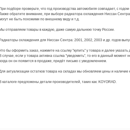
При подборе проверьте, что год производства автомобиля совпадает, с годом
Также обратите внимание, при выборе радиатора охлаждения Ниссан Сентра, 
могут не быть похожими по внешнему виду и т.д.
Мы отправляем товары в каждую, даже самую дальнюю точку России.
Радиаторы охлаждения для Ниссан Сентра: 2001, 2002, 2003 и др. годов выпу
Что бы оформить заказ, нажмите на ссылку "купить" у товара и далее указать 
В случае, если у товара активна ссылка "уведомить", то его в данный момент н
когда он он появится в продаже, придёт письмо с уведомлением.
Для актуализации остатков товара на складах мы обновляем цены и наличие 
В каталоге предложены детали производителей, таких как: KOYORAD.