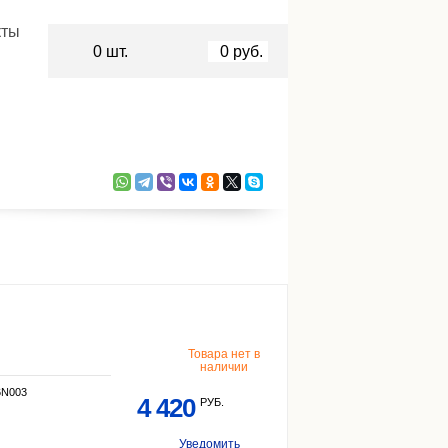
кты
0
шт.
0
руб.
Товара нет в
наличии
6N003
4 420
РУБ.
Уведомить