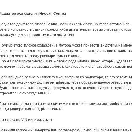
Радиатор охлаждения Ниссан Сентра
Радиатор двигателя Nissan Sentra - один из самых важных узлов автомобиля.
От его исправности зависит срок службы двигателя, в первую очередь, потом
последующим капремонтом всего двигателя.
Помимо этого, плохое охлаждение мотора может привести и к другим, не ме
Радиатор - это та деталь, которую рекомендуется осматривать при каждом те
раз в год менять пробку расширительного бачка.
Пробка расширительного бачка – своего рода клапан, через который удаляет
позволяет избежать разрыва самого радиатора или его патрубков в самый н
Если при диагностике выявили течь антифриза из радиатора, то его рекомен
Даже при постоянном доливе антифриза, через образовавшееся отверстие в 
будет просачиваться воздух и, в результате, она не сможет держать нужное д
отразится на охлаждении ДВС.
При покупке радиатора рекомендуем учитывать год выпуска автомобиля, тип д
кондиционера, вид КПП, рынок сбыта.
Проверка по VIN минимизирует
Возникли вопросы? Наберите нам по телефону +7 495 722 78 54 и наши мене