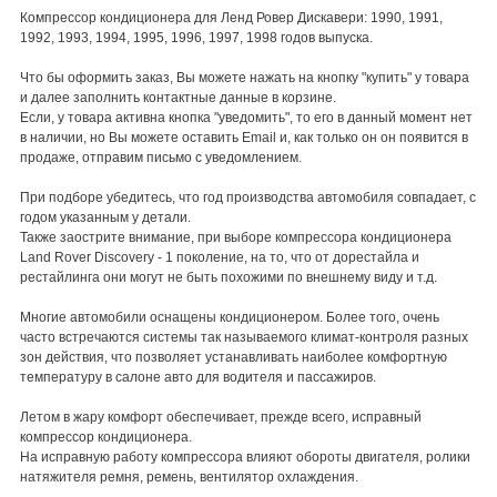
Компрессор кондиционера для Ленд Ровер Дискавери: 1990, 1991,
1992, 1993, 1994, 1995, 1996, 1997, 1998 годов выпуска.
Что бы оформить заказ, Вы можете нажать на кнопку "купить" у товара
и далее заполнить контактные данные в корзине.
Если, у товара активна кнопка "уведомить", то его в данный момент нет
в наличии, но Вы можете оставить Email и, как только он он появится в
продаже, отправим письмо с уведомлением.
При подборе убедитесь, что год производства автомобиля совпадает, с
годом указанным у детали.
Также заострите внимание, при выборе компрессора кондиционера
Land Rover Discovery - 1 поколение, на то, что от дорестайла и
рестайлинга они могут не быть похожими по внешнему виду и т.д.
Многие автомобили оснащены кондиционером. Более того, очень
часто встречаются системы так называемого климат-контроля разных
зон действия, что позволяет устанавливать наиболее комфортную
температуру в салоне авто для водителя и пассажиров.
Летом в жару комфорт обеспечивает, прежде всего, исправный
компрессор кондиционера.
На исправную работу компрессора влияют обороты двигателя, ролики
натяжителя ремня, ремень, вентилятор охлаждения.