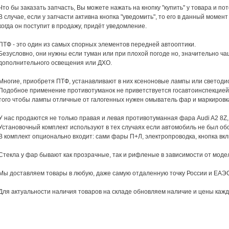
Что бы заказать запчасть, Вы можете нажать на кнопку "купить" у товара и п
В случае, если у запчасти активна кнопка "уведомить", то его в данный момент
когда он поступит в продажу, придёт уведомление.
ПТФ - это один из самых спорных элементов передней автооптики.
Безусловно, они нужны если туман или при плохой погоде но, значительно ча
дополнительного освещения или ДХО.
Многие, приобретя ПТФ, устанавливают в них ксеноновые лампы или светоди
Подобное применение противотуманок не приветствуется госавтоинспекцией 
того чтобы лампы отличные от галогенных нужен омыватель фар и маркировк
У нас продаются не только правая и левая противотуманная фара Audi A2 8Z,
Установочный комплект используют в тех случаях если автомобиль не был об
В комплект опционально входит: сами фары П+Л, электропроводка, кнопка вк
Стекла у фар бывают как прозрачные, так и рифленые в зависимости от моде
Мы доставляем товары в любую, даже самую отдаленную точку России и ЕАЭ
Для актуальности наличия товаров на складе обновляем наличие и цены кажд