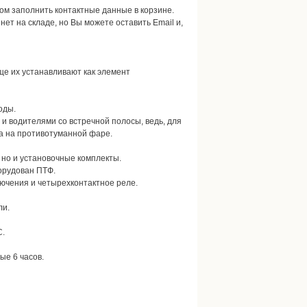
отом заполнить контактные данные в корзине.
 нет на складе, но Вы можете оставить Email и,
ще их устанавливают как элемент
оды.
и водителями со встречной полосы, ведь, для
а на противотуманной фаре.
 но и установочные комплекты.
орудован ПТФ.
лючения и четырехконтактное реле.
ли.
С.
ые 6 часов.