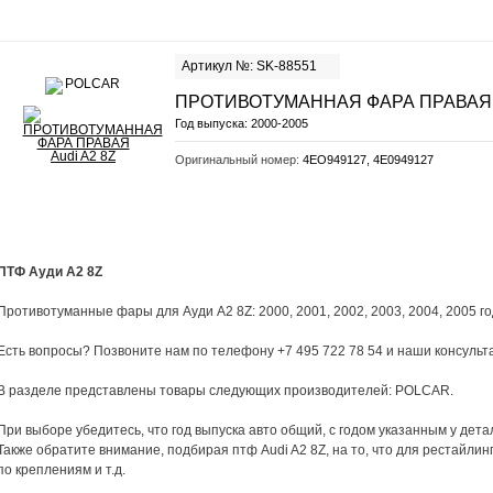
Артикул №: SK-88551
ПРОТИВОТУМАННАЯ ФАРА ПРАВАЯ
Год выпуска:
2000-2005
Оригинальный номер:
4EO949127, 4E0949127
ПТФ Ауди A2 8Z
Противотуманные фары для Ауди A2 8Z: 2000, 2001, 2002, 2003, 2004, 2005 го
Есть вопросы? Позвоните нам по телефону +7 495 722 78 54 и наши консуль
В разделе представлены товары следующих производителей: POLCAR.
При выборе убедитесь, что год выпуска авто общий, с годом указанным у дета
Также обратите внимание, подбирая птф Audi A2 8Z, на то, что для рестайлин
по креплениям и т.д.