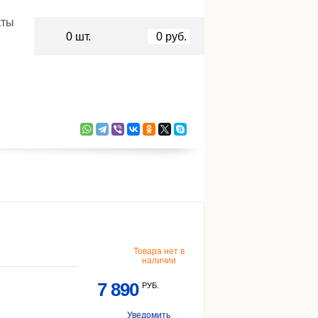
кты
0
шт.
0
руб.
Товара нет в
наличии
7 890
РУБ.
Уведомить