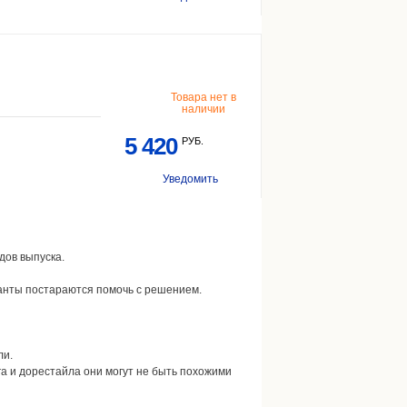
Товара нет в
наличии
5 420
РУБ.
Уведомить
дов выпуска.
танты постараются помочь с решением.
ли.
га и дорестайла они могут не быть похожими