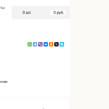
кты
0
шт.
0
руб.
оскве.