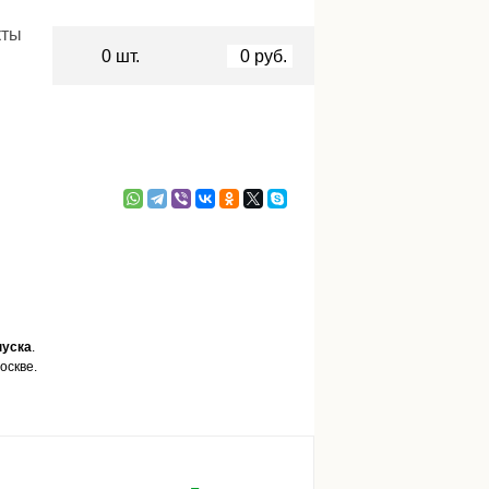
кты
0
шт.
0
руб.
пуска
.
оскве.