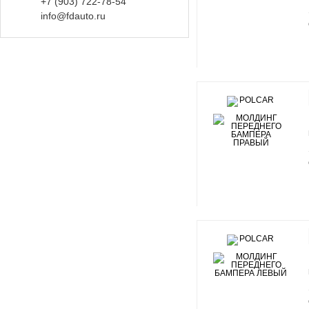
+7 (903)
722-
78-
54
info@fdauto.ru