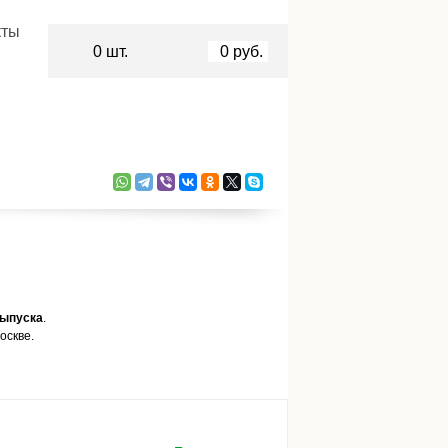
кты
0
шт.
0
руб.
выпуска
.
оскве.