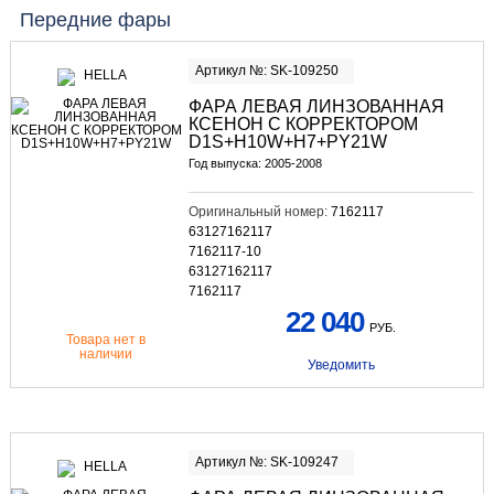
Передние фары
Артикул №: SK-109250
ФАРА ЛЕВАЯ ЛИНЗОВАННАЯ
КСЕНОН С КОРРЕКТОРОМ
D1S+H10W+H7+PY21W
Год выпуска: 2005-2008
Оригинальный номер:
7162117
63127162117
7162117-10
63127162117
7162117
22 040
РУБ.
Товара нет в
наличии
Уведомить
Артикул №: SK-109247