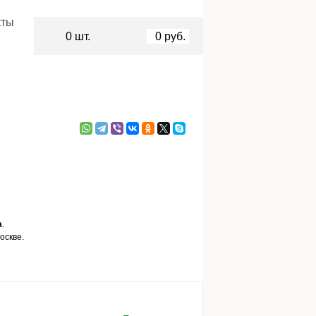
кты
0
шт.
0
руб.
а
.
оскве.