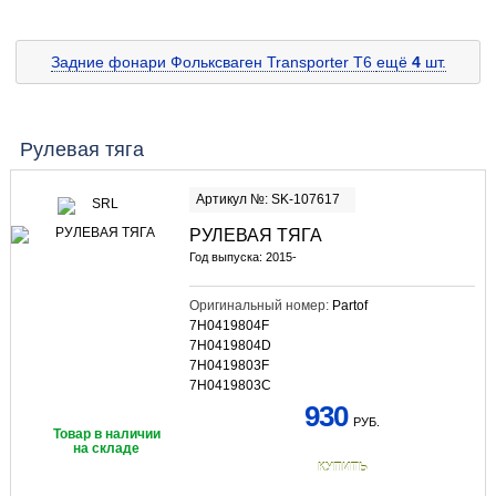
Задние фонари Фольксваген Transporter T6
ещё
4
шт.
Рулевая тяга
Артикул №: SK-107617
РУЛЕВАЯ ТЯГА
Год выпуска: 2015-
Оригинальный номер:
Partof
7H0419804F
7H0419804D
7H0419803F
7H0419803C
930
РУБ.
Товар в наличии
на складе
КУПИТЬ