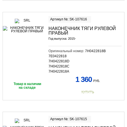
Артикул №: SK-107616
НАКОНЕЧНИК ТЯГИ РУЛЕВОЙ
ПРАВЫЙ
Год выпуска: 2015-
Оригинальный номер:
7H0422818B
7E0422818
7H0422818D
7H0422818C
7H0422818A
1 360
РУБ.
Товар в наличии
на складе
КУПИТЬ
Артикул №: SK-107615