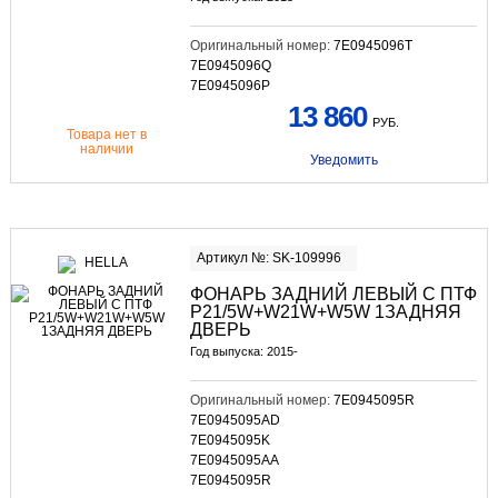
Оригинальный номер:
7E0945096T
7E0945096Q
7E0945096P
13 860
РУБ.
Товара нет в
наличии
Уведомить
Артикул №: SK-109996
ФОНАРЬ ЗАДНИЙ ЛЕВЫЙ С ПТФ
P21/5W+W21W+W5W 1ЗАДНЯЯ
ДВЕРЬ
Год выпуска: 2015-
Оригинальный номер:
7E0945095R
7E0945095AD
7E0945095K
7E0945095AA
7E0945095R