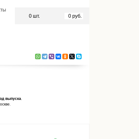
кты
0
шт.
0
руб.
год выпуска
.
оскве.