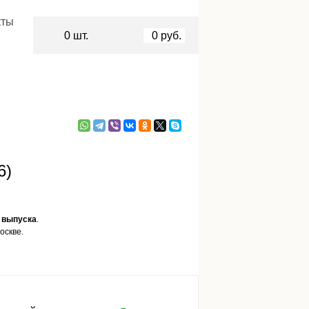
кты
0
шт.
0
руб.
6)
 выпуска
.
оскве.