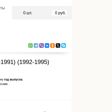
кты
0
шт.
0
руб.
-1991) (1992-1995)
оку
год выпуска
.
оскве.