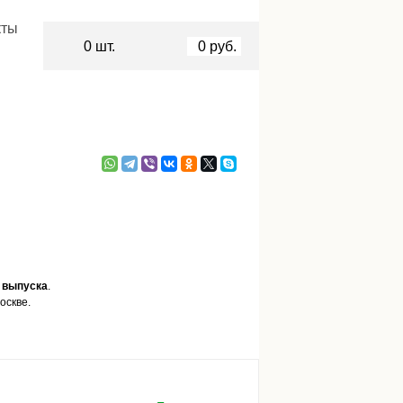
кты
0
шт.
0
руб.
 выпуска
.
оскве.