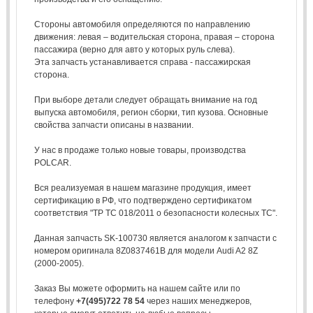
Стороны автомобиля определяются по направлению
движения: левая – водительская сторона, правая – сторона
пассажира (верно для авто у которых руль слева).
Эта запчасть устанавливается справа - пассажирская
сторона.
При выборе детали следует обращать внимание на год
выпуска автомобиля, регион сборки, тип кузова. Основные
свойства запчасти описаны в названии.
У нас в продаже только новые товары, производства
POLCAR.
Вся реализуемая в нашем магазине продукция, имеет
сертификацию в РФ, что подтверждено сертификатом
соответствия "ТР ТС 018/2011 о безопасности колесных ТС".
Данная запчасть SK-100730 является аналогом к запчасти с
номером оригинала 8Z0837461B для модели Audi A2 8Z
(2000-2005).
Заказ Вы можете оформить на нашем сайте или по
телефону
+7(495)722 78 54
через наших менеджеров,