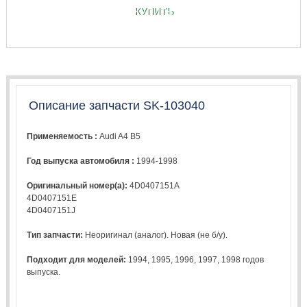
КУПИТЬ
Описание запчасти SK-103040
Применяемость :
Audi A4 B5
Год выпуска автомобиля :
1994-1998
Оригинальный номер(а):
4D0407151A
4D0407151E
4D0407151J
Тип запчасти:
Неоригинал (аналог). Новая (не б/у).
Подходит для моделей:
1994
,
1995
,
1996
,
1997
,
1998
годов
выпуска.