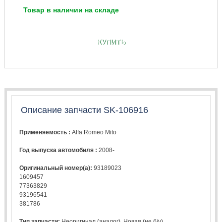
Товар в наличии на складе
КУПИТЬ
Описание запчасти SK-106916
Применяемость :
Alfa Romeo Mito
Год выпуска автомобиля :
2008-
Оригинальный номер(а):
93189023
1609457
77363829
93196541
381786
Тип запчасти:
Неоригинал (аналог). Новая (не б/у).