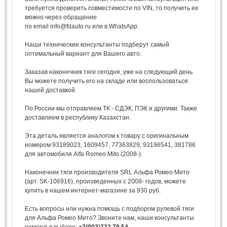
требуется проверить совместимости по VIN, то получить ее
можно через обращение
по email info@fdauto.ru или в WhatsApp.
Наши технические консультанты подберут самый
оптимальный вариант для Вашего авто.
Заказав наконечник тяги сегодня, уже на следующий день
Вы можете получить его на складе или воспользоваться
нашей доставкой.
По России мы отправляем ТК - СДЭК, ПЭК и другими. Также
доставляем в республику Казахстан.
Эта деталь является аналогом к товару с оригинальным
номером 93189023, 1609457, 77363829, 93196541, 381786
для автомобиля Alfa Romeo Mito (2008-).
Наконечник тяги производителя SRL Альфа Ромео Мито
(арт. SK-106916), произведенных с 2008- годов, можете
купить в нашем интернет-магазине за 930 руб.
Есть вопросы или нужна помощь с подбором рулевой тяги
для Альфа Ромео Мито? Звоните нам, наши консультанты
помогут в выборе:
+7(903)722 78 54
.