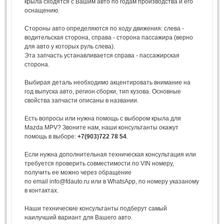
крыла сходятся с Вашим авто по годам производства и его
оснащению.
Стороны авто определяются по ходу движения: слева -
водительская сторона, справа - сторона пассажира (верно
для авто у которых руль слева).
Эта запчасть устанавливается справа - пассажирская
сторона.
Выбирая деталь необходимо акцентировать внимание на
год выпуска авто, регион сборки, тип кузова. Основные
свойства запчасти описаны в названии.
Есть вопросы или нужна помощь с выбором крыла для
Mazda MPV? Звоните нам, наши консультанты окажут
помощь в выборе:
+7(903)722 78 54
.
Если нужна дополнительная техническая консультация или
требуется проверить совместимости по VIN номеру,
получить ее можно через обращение
по email info@fdauto.ru или в WhatsApp, по номеру указаному
в контактах.
Наши технические консультанты подберут самый
наилучший вариант для Вашего авто.