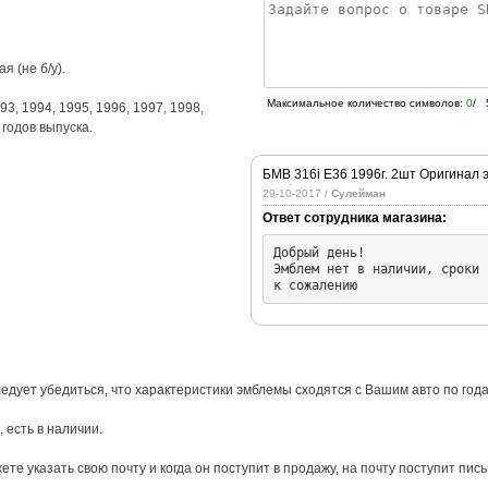
я (не б/у).
Максимальное количество символов:
0
/ 
93
,
1994
,
1995
,
1996
,
1997
,
1998
,
годов выпуска.
БМВ 316i Е36 1996г. 2шт Оригинал 
29-10-2017 /
Сулейман
Ответ сотрудника магазина:
Добрый день!

Эмблем нет в наличии, сроки 
к сожалению
едует убедиться, что характеристики эмблемы сходятся с Вашим авто по года
 есть в наличии.
те указать свою почту и когда он поступит в продажу, на почту поступит пись