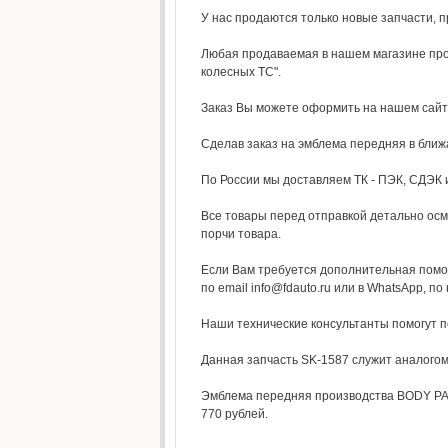
У нас продаются только новые запчасти, 
Любая продаваемая в нашем магазине прод
колесных ТС".
Заказ Вы можете оформить на нашем сай
Сделав заказ на эмблема передняя в ближа
По России мы доставляем ТК - ПЭК, СДЭК и 
Все товары перед отправкой детально осм
порчи товара.
Если Вам требуется дополнительная помо
по email info@fdauto.ru или в WhatsApp, по
Наши технические консультанты помогут 
Данная запчасть SK-1587 служит аналогом
Эмблема передняя производства BODY PART
770 рублей.