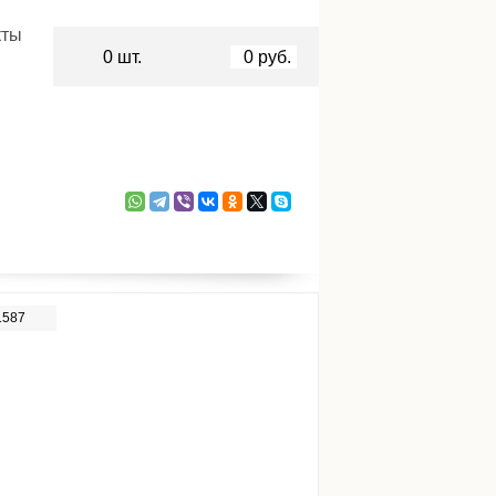
кты
0
шт.
0
руб.
1587