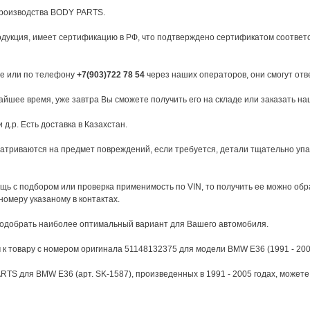
производства BODY PARTS.
укция, имеет сертификацию в РФ, что подтверждено сертификатом соответс
те или по телефону
+7(903)722 78 54
через наших операторов, они смогут отв
йшее время, уже завтра Вы сможете получить его на складе или заказать наш
д.р. Есть доставка в Казахстан.
атриваются на предмет повреждений, если требуется, детали тщательно уп
щь с подбором или проверка применимость по VIN, то получить ее можно об
 номеру указаному в контактах.
подобрать наиболее оптимальный вариант для Вашего автомобиля.
 к товару с номером оригинала 51148132375 для модели BMW E36 (1991 - 200
S для BMW E36 (арт. SK-1587), произведенных в 1991 - 2005 годах, можете