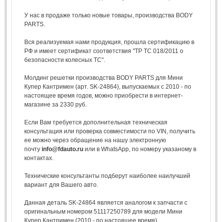
У нас в продаже только новые товары, производства BODY
PARTS.
Вся реализуемая нами продукция, прошла сертификацию в
РФ и имеет сертификат соответствия "ТР ТС 018/2011 о
безопасности колесных ТС".
Молдинг решетки производства BODY PARTS для Мини
Купер Кантримен (арт. SK-24864), выпускаемых с 2010 - по
настоящее время годов, можно приобрести в интернет-
магазине за 2330 руб.
Если Вам требуется дополнительная техническая
консультация или проверка совместимости по VIN, получить
ее можно через обращение на нашу электронную
почту
info@fdauto.ru
или в WhatsApp, по номеру указаному в
контактах.
Технические консультанты подберут наиболее наилучший
вариант для Вашего авто.
Данная деталь SK-24864 является аналогом к запчасти с
оригинальным номером 51117250789 для модели Мини
Купер Кантримен (2010 - по настоящее время).