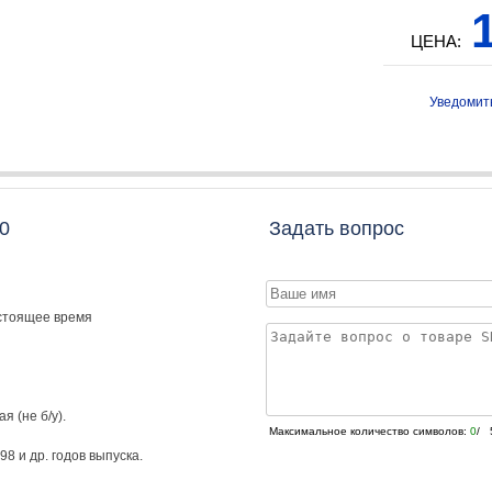
1
ЦЕНА:
Уведомит
0
Задать вопрос
астоящее время
я (не б/у).
Максимальное количество символов:
0
/ 
98
и др. годов выпуска.