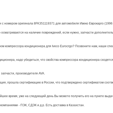
ти с номером оригинала 8FK351119371 для автомобиля Ивеко Еврокарго (1996 
осматриваются на наличие повреждений, если нужно, запчасти дополнитель
ом компрессора кондиционера для Iveco Eurocrgo? Позвоните нам, наши спе
иционера, надо убедиться, что свойства компрессора кондиционера сходятся
 запчасти, производителя AVA.
ция, прошла сертификацию в России, что подтверждено сертификатом соответ
йшее время, уже на следующий день Вы можете получить его на пункте выдач
омпаниями - ПЭК, СДЭК и д.р. Есть доставка в Казахстан.