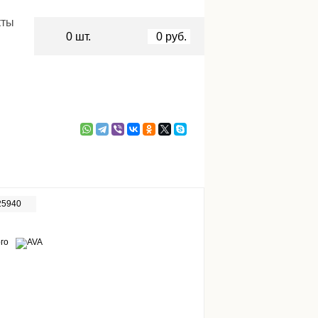
кты
0
шт.
0
руб.
25940