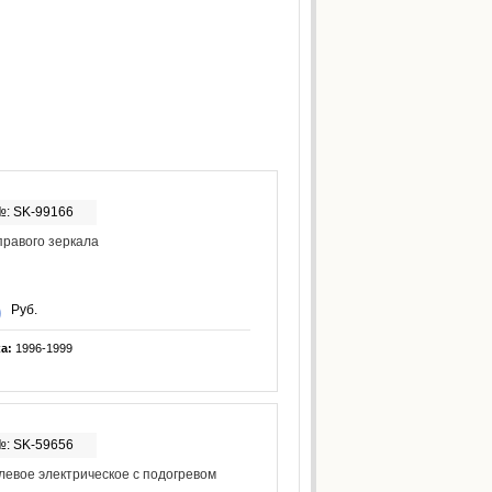
№: SK-99166
равого зеркала
Руб.
ка:
1996-1999
№: SK-59656
левое электрическое с подогревом