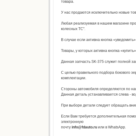
товара.
У нас продаются исключительно новые то
Любая реализуемая в нашем магазине прод
колесных ТС".
В случае если активна кнопка «уведомить»,
Товары, у которых активна кнопка «купить»,
Данная запчасть SK-375 служит полной за
С целью правильного подбора бокового зер
комплектации.
Стороны автомобиля определяются по напр
Данная деталь устанавливается слева - во
При выборе детали следует обращать внима
Если Вам требуется дополнительная помо
электронную
почту
info@fdauto.ru
или в WhatsApp.