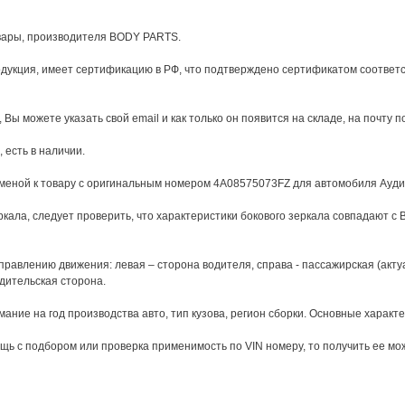
вары, производителя BODY PARTS.
укция, имеет сертификацию в РФ, что подтверждено сертификатом соответс
 Вы можете указать свой email и как только он появится на складе, на почту 
 есть в наличии.
меной к товару с оригинальным номером 4A08575073FZ для автомобиля Ауди А
кала, следует проверить, что характеристики бокового зеркала совпадают с 
авлению движения: левая – сторона водителя, справа - пассажирская (акту
дительская сторона.
ние на год производства авто, тип кузова, регион сборки. Основные характе
щь с подбором или проверка применимость по VIN номеру, то получить ее м