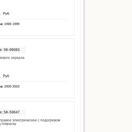
Руб.
ка:
1996-1999
№: SK-99083
евого зеркала
Руб.
ка:
2000-2003
№: SK-59647
правое электрическое с подогревом
д покраску