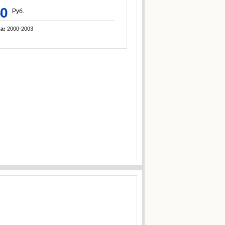
60
Руб.
ка:
2000-2003