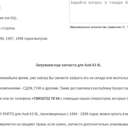
Z
я (не б/у).
Максимальное количество символов:
0
/ 
я сторона
96
,
1997
,
1998
годов выпуска.
Загружаем еще запчасти для Audi A3 8L
ближайшее время, уже завтра Вы сможете забрать его на складе или восполь
омпаниями - СДЭК, ПЭК и другими. Также доставляем в республику Казахста
те или по телефону
+7(903)722 78 54
с помощью наших операторов, которые п
PARTS для Audi A3 8L, произведенных с 1994 - 1998 годов, можно купить в м
веряются на предмет брака, если нужно, запчасти дополнительно упаковыва