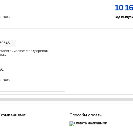
10 1
0-2003
Год выпус
-59646
 электрическое с подогревом
аску
уб.
0-2003
 компаниями:
Способы оплаты: