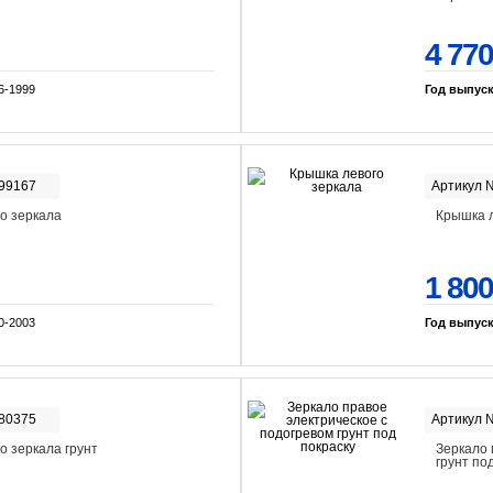
4 770
6-1999
Год выпус
-99167
Артикул 
о зеркала
Крышка л
1 800
0-2003
Год выпус
-80375
Артикул 
о зеркала грунт
Зеркало 
грунт по