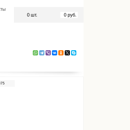
кты
0
шт.
0
руб.
375