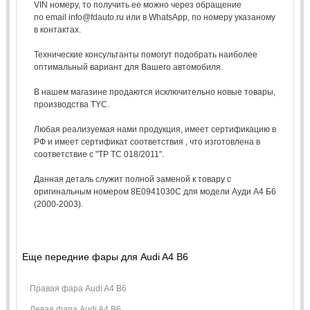
VIN номеру, то получить ее можно через обращение
по email info@fdauto.ru или в WhatsApp, по номеру указаному
в контактах.
Технические консультанты помогут подобрать наиболее
оптимальный вариант для Вашего автомобиля.
В нашем магазине продаются исключительно новые товары,
производства TYC.
Любая реализуемая нами продукция, имеет сертификацию в
РФ и имеет сертификат соответствия , что изготовлена в
соответствие с "ТР ТС 018/2011".
Данная деталь служит полной заменой к товару с
оригинальным номером 8E0941030C для модели Ауди А4 Б6
(2000-2003).
Еще передние фары для Audi A4 B6
Правая фара Audi A4 B6
Левая фара Audi A4 B6