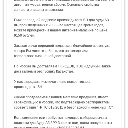
авто, тип кузова, регион сборки. Основные свойства
запчасти описаны в названии.
Рычаг передней подвески производителя SH для Ауди А3
8Р, произведенных с 2003 - по настоящее время годов,
можете приобрести в нашем интернет-магазине по цене
9150 рублей.
Заказав рычаг передней подвески в ближайшее время, уже
завтра Вы можете забрать его на складе или
воспользоваться нашей доставкой.
По России мы доставляем ТК - СДЭК, ПЭК и другими. Также
доставляем в республику Казахстан.
У нас в продаже исключительно новые товары,
производства SH.
Любая продаваемая в нашем магазине продукция, имеет
сертификацию в России, что подтверждено сертификатом
соответствия "ТР ТС 018/2011 о безопасности колесных ТС".
Есть сомнения или требуется помощь с выбором рычага
подвески для Ауди А3 8Р? Звоните нам, наши консультанты
окажут помощь в выборе:
+7(903)722 78 54
.