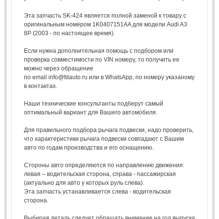
Эта запчасть SK-424 является полной заменой к товару с
оригинальным номером 1K0407151AA для модели Audi A3
8P (2003 - по настоящее время).
Если нужна дополнительная помощь с подбором или
проверка совместимости по VIN номеру, то получить ее
можно через обращение
по email info@fdauto.ru или в WhatsApp, по номеру указаному
в контактах.
Наши технические консультанты подберут самый
оптимальный вариант для Вашего автомобиля.
Для правильного подбора рычага подвески, надо проверить,
что характеристики рычага подвески совпадают с Вашим
авто по годам производства и его оснащению.
Стороны авто определяются по направлению движения:
левая – водительская сторона, справа - пассажирская
(актуально для авто у которых руль слева).
Эта запчасть устанавливается слева - водительская
сторона.
Выбирая деталь следует обращать внимание на год выпуска