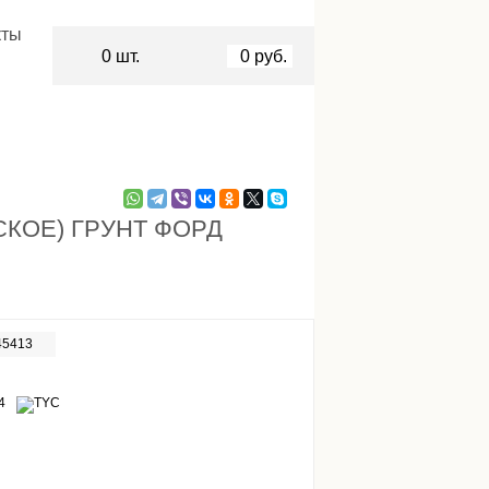
кты
0
шт.
0
руб.
КОЕ) ГРУНТ ФОРД
45413