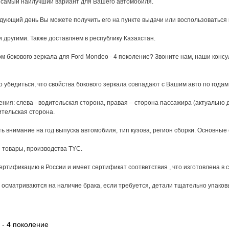
 самый наилучший вариант для Вашего автомобиля.
едующий день Вы можете получить его на пункте выдачи или воспользоваться
 другими. Также доставляем в республику Казахстан.
м бокового зеркала для Ford Mondeo - 4 поколение? Звоните нам, наши конс
о убедиться, что свойства бокового зеркала совпадают с Вашим авто по года
ия: слева - водительская сторона, правая – сторона пассажира (актуально дл
ительская сторона.
 внимание на год выпуска автомобиля, тип кузова, регион сборки. Основные 
 товары, производства TYC.
ртификацию в России и имеет сертификат соответствия , что изготовлена в со
сматриваются на наличие брака, если требуется, детали тщательно упаковы
 - 4 поколение