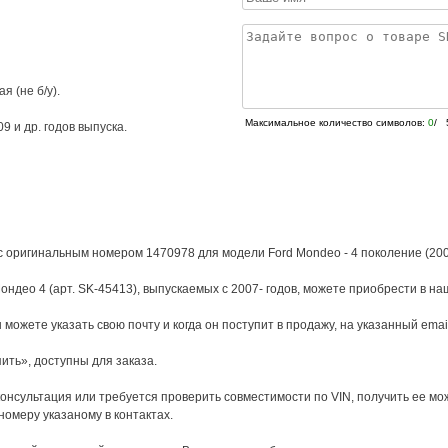
я (не б/у).
Максимальное количество символов:
0
/ 
09
и др. годов выпуска.
с оригинальным номером 1470978 для модели Ford Mondeo - 4 поколение (200
ндео 4 (арт. SK-45413), выпускаемых с 2007- годов, можете приобрести в на
 можете указать свою почту и когда он поступит в продажу, на указанный ema
пить», доступны для заказа.
онсультация или требуется проверить совместимости по VIN, получить ее м
 номеру указаному в контактах.