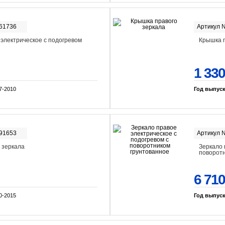
-61736
Артикул 
 электрическое с подогревом
Крышка п
1 330
7-2010
Год выпус
-91653
Артикул 
 зеркала
Зеркало 
поворотн
6 710
0-2015
Год выпус