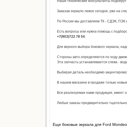
Наши технические консультанты подберут
Заказав зеркало левое сегодня, уже на сл
По России мы доставляем ТК - СДЭК, ПЭК и
Есть вопросы или нужна помощь с подборо
+7(903)722 78 54
.
Для верного выбора бокового зеркала, над
Стороны авто определяются по ходу движен
Эта запчасть устанавливается слева - вод
Выбирая деталь необходимо акцентировать
В нашем магазине в продаже только новые
Вся реализуемая нами продукция, имеет се
Любые заказы предварительно тщательно о
Еще боковые зеркала для Ford Mondeo