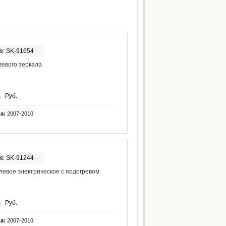
№: SK-91654
евого зеркала
Руб.
ка:
2007-2010
№: SK-91244
левое электрическое с подогревом
Руб.
ка:
2007-2010