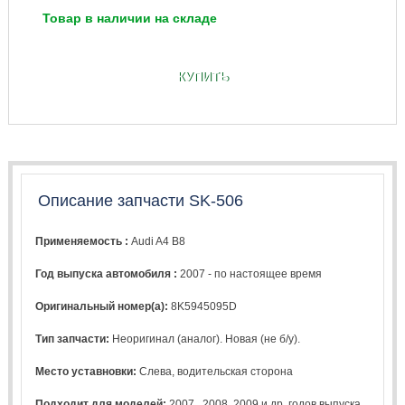
Товар в наличии на складе
КУПИТЬ
Описание запчасти SK-506
Применяемость :
Audi A4 B8
Год выпуска автомобиля :
2007 - по настоящее время
Оригинальный номер(а):
8K5945095D
Тип запчасти:
Неоригинал (аналог). Новая (не б/у).
Место уставновки:
Слева, водительская сторона
Подходит для моделей:
2007
,
2008
,
2009
и др. годов выпуска.