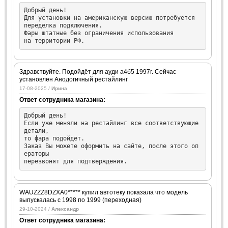
Добрый день!

Для установки на американскую версию потребуется

переделка подключения.

Фары штатные без ограничения использования

на территории РФ.
Здравствуйте. Подойдёт для ауди а4б5 1997г. Сейчас
установлен Анодогичный рестайлинг
17-08-2025 /
Ирина
Ответ сотрудника магазина:
Добрый день!

Если уже меняли на рестайлинг все соответствующие 
детали,

то фара подойдет.

Заказ Вы можете оформить на сайте, после этого оп
ераторы

перезвонят для подтверждения.
WAUZZZ8DZXA0***** купил автотеку показала что модель
выпускалась с 1998 по 1999 (переходная)
29-10-2024 /
Александр
Ответ сотрудника магазина: