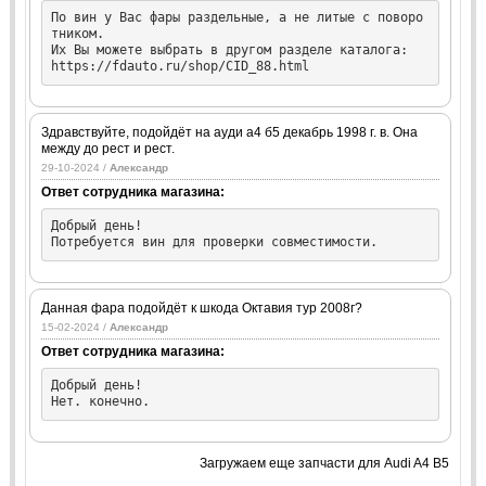
По вин у Вас фары раздельные, а не литые с поворо
тником.

Их Вы можете выбрать в другом разделе каталога:

https://fdauto.ru/shop/CID_88.html
Здравствуйте, подойдёт на ауди а4 б5 декабрь 1998 г. в. Она
между до рест и рест.
29-10-2024 /
Александр
Ответ сотрудника магазина:
Добрый день!

Потребуется вин для проверки совместимости.
Данная фара подойдёт к шкода Октавия тур 2008г?
15-02-2024 /
Александр
Ответ сотрудника магазина:
Добрый день!

Нет. конечно.
Загружаем еще запчасти для Audi A4 B5