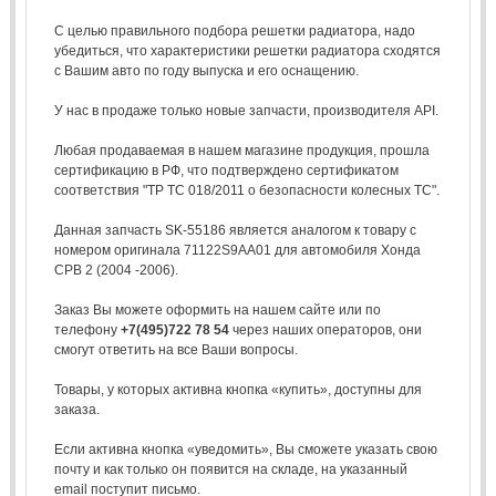
С целью правильного подбора решетки радиатора, надо
убедиться, что характеристики решетки радиатора сходятся
с Вашим авто по году выпуска и его оснащению.
У нас в продаже только новые запчасти, производителя API.
Любая продаваемая в нашем магазине продукция, прошла
сертификацию в РФ, что подтверждено сертификатом
соответствия "ТР ТС 018/2011 о безопасности колесных ТС".
Данная запчасть SK-55186 является аналогом к товару с
номером оригинала 71122S9AA01 для автомобиля Хонда
СРВ 2 (2004 -2006).
Заказ Вы можете оформить на нашем сайте или по
телефону
+7(495)722 78 54
через наших операторов, они
смогут ответить на все Ваши вопросы.
Товары, у которых активна кнопка «купить», доступны для
заказа.
Если активна кнопка «уведомить», Вы сможете указать свою
почту и как только он появится на складе, на указанный
email поступит письмо.