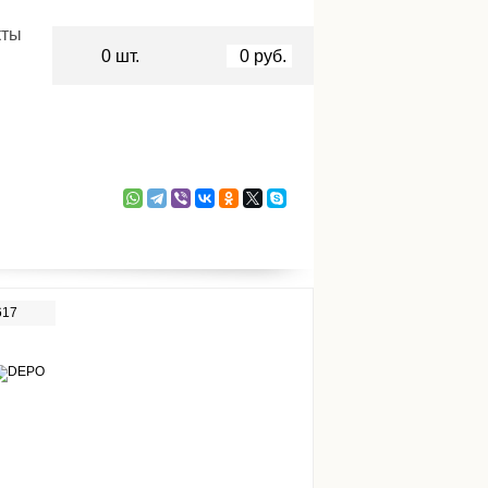
кты
0
шт.
0
руб.
617