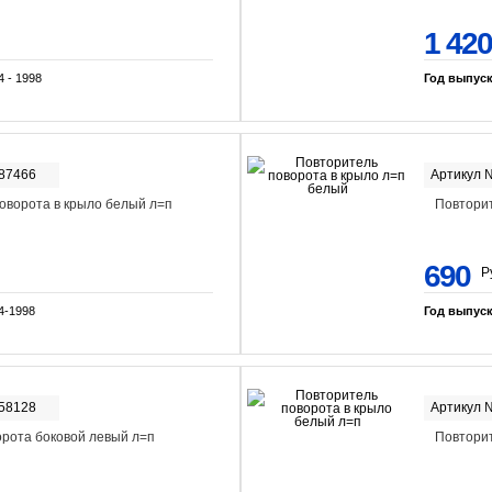
1 420
4 - 1998
Год выпус
-87466
Артикул 
оворота в крыло белый л=п
Повторит
690
Р
4-1998
Год выпус
-58128
Артикул 
орота боковой левый л=п
Повторит