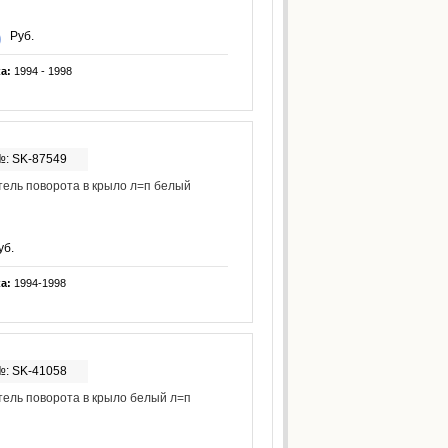
Руб.
ка:
1994 - 1998
№: SK-87549
ель поворота в крыло л=п белый
уб.
ка:
1994-1998
№: SK-41058
ель поворота в крыло белый л=п