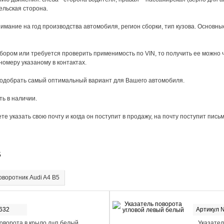
ельская сторона.
мание на год производства автомобиля, регион сборки, тип кузова. Основны
бором или требуется проверить применимость по VIN, то получить ее можно
 номеру указаному в контактах.
подобрать самый оптимальный вариант для Вашего автомобиля.
ть в наличии.
е указать свою почту и когда он поступит в продажу, на почту поступит письм
5
оворотник Audi A4 B5
632
Артикул 
оворота в крыло л=п белый
Указател