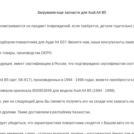
Загружаем еще запчасти для Audi A4 B5
сматриваются на предмет повреждений, если требуется, детали тщательно 
подбором поворотника для Ауди А4 Б5? Звоните нам, наши консультанты ока
е товары, производства DEPO.
укция, имеет сертификацию в России, что подтверждено сертификатом соотве
4 B5 (арт. SK-617), произведенных в 1994 - 1998 годах, можете приобрести в
номером оригинала 8D0953049 для модели Audi A4 B5 (1994 - 1998).
, уже на следующий день Вы сможете получить его на складе или заказать на
 другими. Также доставляем в республику Казахстан.
ует убедиться, что характеристики поворотника сходятся с Вашим авто по го
 движения: слева - сторона водителя, правая – пассажирская (верно для ав