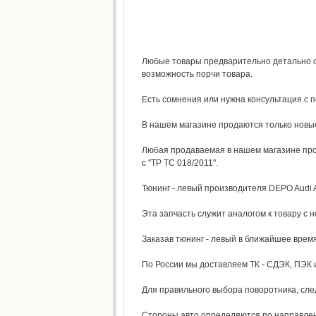
Любые товары предварительно детально о
возможность порчи товара.
Есть сомнения или нужна консультация с 
В нашем магазине продаются только новы
Любая продаваемая в нашем магазине прод
с "ТР ТС 018/2011".
Тюнинг - левый производителя DEPO Audi A
Эта запчасть служит аналогом к товару с 
Заказав тюнинг - левый в ближайшее время
По России мы доставляем ТК - СДЭК, ПЭК и
Для правильного выбора поворотника, след
Стороны авто определяются по направлению