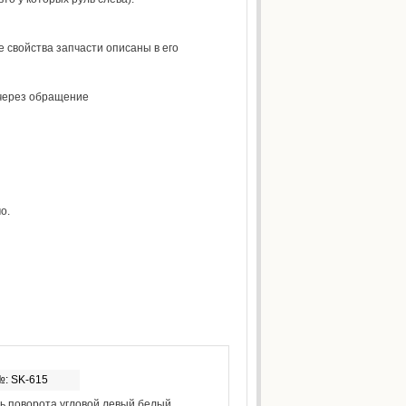
е свойства запчасти описаны в его
 через обращение
о.
№: SK-615
ь поворота угловой левый белый