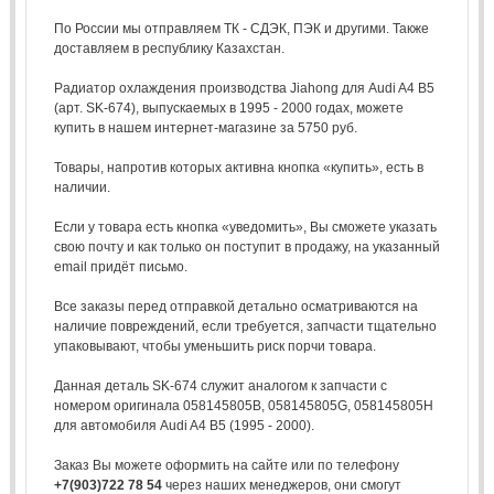
По России мы отправляем ТК - СДЭК, ПЭК и другими. Также
доставляем в республику Казахстан.
Радиатор охлаждения производства Jiahong для Audi A4 B5
(арт. SK-674), выпускаемых в 1995 - 2000 годах, можете
купить в нашем интернет-магазине за 5750 руб.
Товары, напротив которых активна кнопка «купить», есть в
наличии.
Если у товара есть кнопка «уведомить», Вы сможете указать
свою почту и как только он поступит в продажу, на указанный
email придёт письмо.
Все заказы перед отправкой детально осматриваются на
наличие повреждений, если требуется, запчасти тщательно
упаковывают, чтобы уменьшить риск порчи товара.
Данная деталь SK-674 служит аналогом к запчасти с
номером оригинала 058145805B, 058145805G, 058145805H
для автомобиля Audi A4 B5 (1995 - 2000).
Заказ Вы можете оформить на сайте или по телефону
+7(903)722 78 54
через наших менеджеров, они смогут