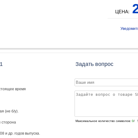
2
ЦЕНА:
Уведомит
1
Задать вопрос
астоящее время
я (не б/у).
Максимальное количество символов:
0
/ 
я сторона
08
и др. годов выпуска.