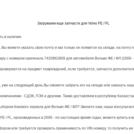
Загружаем еще запчасти для Volvo FE / FL
ть в наличии.
 Вы можете указать свою почту и как только он появится на складе, на почту 
вару с номером оригинала 7420862809 для автомобиля Вольво ФЕ / ФЛ (2006 -
роверяются на предмет повреждений, если требуется, запчасти дополнител
 уже на следующий день Вы сможете забрать его на складе или заказать нашу
омпаниями - СДЭК, ПЭК и другими. Также доставляем в республику Казахста
выбором бокового зеркала для Вольво ФЕ / ФЛ? Звоните нам, наши консультан
E / FL, произведенных в 2006 - по настоящее время годах, можете купить в м
бором или требуется проверить применимость по VIN номеру, то получить е