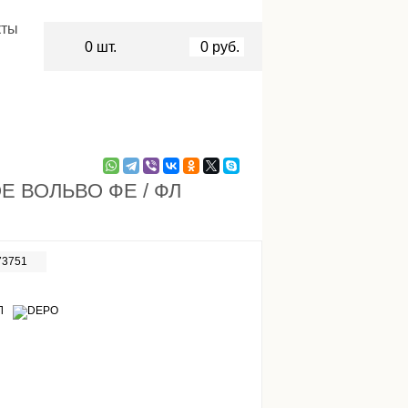
кты
0
шт.
0
руб.
 ВОЛЬВО ФЕ / ФЛ
73751