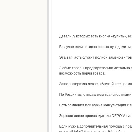
Детали, у которых есть кнопка «купить», ес
В случае если активна кнопка «уведомить»,
Эта запчасть служит полной заменой к то
Любые товары предварительно детально п
возможность порчи товара.
Заказав зеркало левое в ближайшее время,
По России мы отправляем транспортными к
Есть сомнения или нужна консультация с 
Зеркало левое производителя DEPO Volvo F
Если нужна дополнительная помощь с под
по email info@fdauto.ru или в WhatsApp.