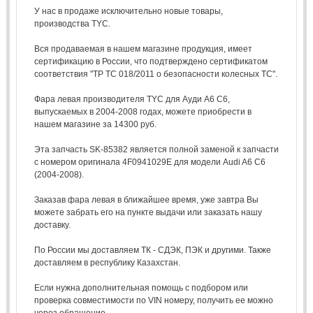
У нас в продаже исключительно новые товары,
производства TYC.
Вся продаваемая в нашем магазине продукция, имеет
сертификацию в России, что подтверждено сертификатом
соответствия "ТР ТС 018/2011 о безопасности колесных ТС".
Фара левая производителя TYC для Ауди А6 С6,
выпускаемых в 2004-2008 годах, можете приобрести в
нашем магазине за 14300 руб.
Эта запчасть SK-85382 является полной заменой к запчасти
с номером оригинала 4F0941029E для модели Audi A6 C6
(2004-2008).
Заказав фара левая в ближайшее время, уже завтра Вы
можете забрать его на пункте выдачи или заказать нашу
доставку.
По России мы доставляем ТК - СДЭК, ПЭК и другими. Также
доставляем в республику Казахстан.
Если нужна дополнительная помощь с подбором или
проверка совместимости по VIN номеру, получить ее можно
через обращение