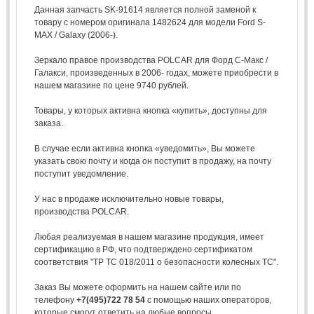
Данная запчасть SK-91614 является полной заменой к
товару с номером оригинала 1482624 для модели Ford S-
MAX / Galaxy (2006-).
Зеркало правое производства POLCAR для Форд С-Макс /
Галакси, произведенных в 2006- годах, можете приобрести в
нашем магазине по цене 9740 рублей.
Товары, у которых активна кнопка «купить», доступны для
заказа.
В случае если активна кнопка «уведомить», Вы можете
указать свою почту и когда он поступит в продажу, на почту
поступит уведомление.
У нас в продаже исключительно новые товары,
производства POLCAR.
Любая реализуемая в нашем магазине продукция, имеет
сертификацию в РФ, что подтверждено сертификатом
соответствия "ТР ТС 018/2011 о безопасности колесных ТС".
Заказ Вы можете оформить на нашем сайте или по
телефону
+7(495)722 78 54
с помощью наших операторов,
которые смогут ответить на любые вопросы.