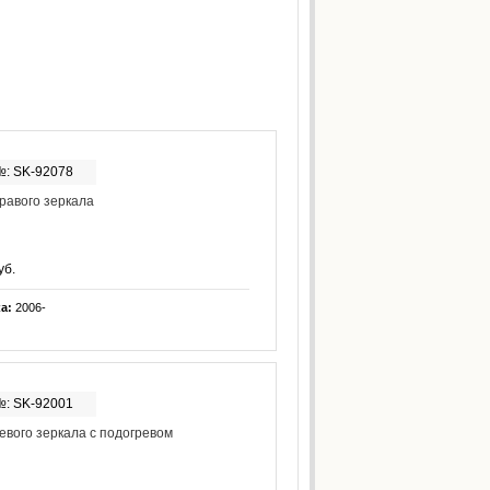
№: SK-92078
равого зеркала
уб.
ка:
2006-
№: SK-92001
евого зеркала с подогревом