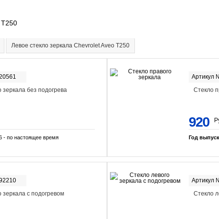
 T250
Левое стекло зеркала Chevrolet Aveo T250
-20561
Артикул 
о зеркала без подогрева
Стекло п
920
Р
6 - по настоящее время
Год выпус
-92210
Артикул 
о зеркала с подогревом
Стекло л