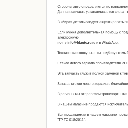
Стороны авто определяются по направлени
Данная запчасть устанавливается слева - 
Выбирая деталь следует акцентировать вни
Если нужна дополнительная помощь с под
электронную
почту
info@fdauto.ru
или в WhatsApp.
Технические консультанты подберут самы
Стекло левого зеркала производителя POLC
Эта запчасть служит полной заменой к то
Заказав стекло левого зеркала в ближайш
В регионы мы отправляем транспортными к
В нашем магазине продаются исключител
Вся продаваемая в нашем магазине продук
"ТР ТС 018/2011".