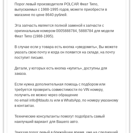
Порог левый производителя POLCAR Фиат Типо,
выпускаемых с 1988-1995 годов, можете приобрести в
магазине по цене 8640 рублей.
Эта запчасть является полной заменой к запчасти с
оригинальным номером 0005888784, 5888784 для модели
Фиат Типо (1988-1995).
В случае если у товара есть кнопка «уведомить», Вы можете
указать свою почту и когда он появится на складе, на почту
поступит письмо.
Детали, у которых есть кнопка «купить», доступны для
заказа.
Если нужна дополнительная помощь с подбором или
требуется проверить совместимости по VIN номеру,
получить ее можно через обращение
по email info@fdauto.ru или в WhatsApp, по номеру указаному
в контактах.
Технические консультанты помогут подобрать самый
наилучший вариант для Вашего авто.
Заказав порог левый в ближайшее время, уже на следующий