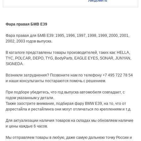
Уведомить
Фара правая БМВ Е39
Фара правая для БМВ E39: 1995, 1996, 1997, 1998, 1999, 2000, 2001,
2002, 2003 годов выпуска.
В каталоге представлены товары производителей, таких как: HELLA,
TYC, POLCAR, DEPO, TYG, BodyParts, EAGLE EYES, SONAR, JUNYAN,
SIGNEDA.
Возникли затруднения? Позвоните нам по телефону +7 495 722 78 54
и наши консультанты постараются помочь с решением.
При подборе убедитесь, что год выпуска автомобиля совпадает, с
годом указанным у детали.
Также заострите внимание, подбирая фару BMW E39, на то, что от
дорестайла и рестайлинга они могут отличаться по креплениям и т.д.
Для актуализации наличия товаров на складах мы обновляем наличие
и цены каждые 6 часов.
Мы отправляем товары в любую, даже самую дальнюю точку России и