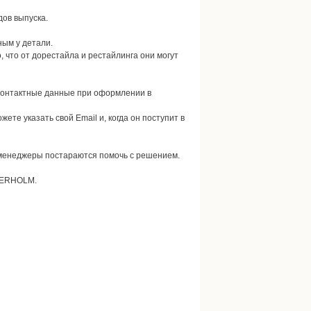
дов выпуска.
ным у детали.
, что от дорестайла и рестайлинга они могут
ь контактные данные при оформлении в
ожете указать свой Email и, когда он поступит в
 менеджеры постараются помочь с решением.
KERHOLM.