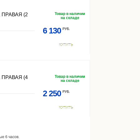
Товар в наличии
ПРАВАЯ (2
на складе
6 130
РУБ.
КУПИТЬ
Товар в наличии
ПРАВАЯ (4
на складе
2 250
РУБ.
КУПИТЬ
ые 6 часов.