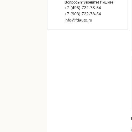
Вопросы? Звоните! Пишите!
+7 (495)
722-
78-
54
+7 (903)
722-
78-
54
info@fdauto.ru