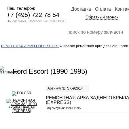
Наш телефон:
Доставка
Оплата
Конта
+7 (495) 722 78 54
Обратный звонок
Понедельник - Воскресенье 09.00-19.00
»
РЕМОНТНАЯ АРКА FORD ESCORT
» Правая ремонтная арка для Ford Escort
Ford Escort (1990-1995)
Артикул №: SK-92614
РЕМОНТНАЯ АРКА ЗАДНЕГО КРЫЛА
(EXPRESS)
Год выпуска:
1990-1995