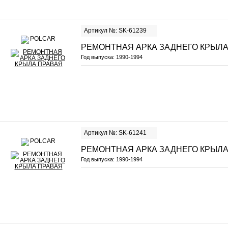
Артикул №: SK-61239
РЕМОНТНАЯ АРКА ЗАДНЕГО КРЫЛА
Год выпуска:
1990-1994
Артикул №: SK-61241
РЕМОНТНАЯ АРКА ЗАДНЕГО КРЫЛА
Год выпуска:
1990-1994