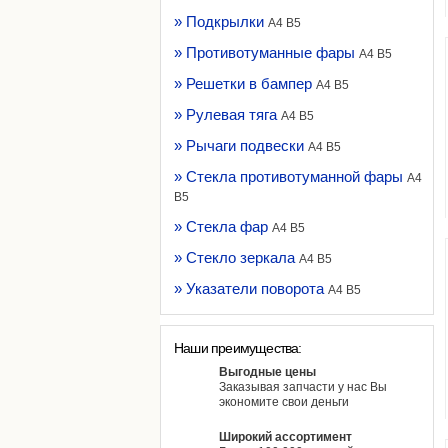
» Подкрылки
A4 B5
» Противотуманные фары
A4 B5
» Решетки в бампер
A4 B5
» Рулевая тяга
A4 B5
» Рычаги подвески
A4 B5
» Стекла противотуманной фары
A4
B5
» Стекла фар
A4 B5
» Стекло зеркала
A4 B5
» Указатели поворота
A4 B5
Наши преимущества:
Выгодные цены
Заказывая запчасти у нас Вы
экономите свои деньги
Широкий ассортимент