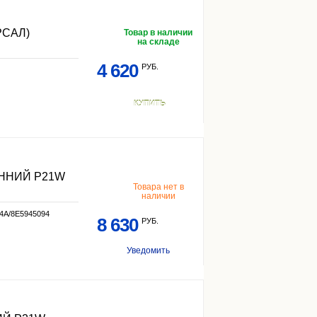
РСАЛ)
Товар в наличии
на складе
4 620
РУБ.
КУПИТЬ
ННИЙ P21W
Товара нет в
наличии
4A/8E5945094
8 630
РУБ.
Уведомить