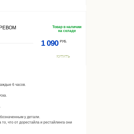
Товар в наличии
ГРЕВОМ
на складе
1 090
РУБ.
КУПИТЬ
аждые 6 часов.
ска.
.
обозначенным у детали.
а то, что от дорестайла и рестайлинга они