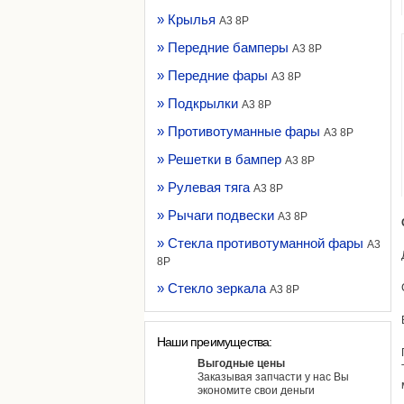
» Крылья
A3 8P
» Передние бамперы
A3 8P
» Передние фары
A3 8P
» Подкрылки
A3 8P
» Противотуманные фары
A3 8P
» Решетки в бампер
A3 8P
» Рулевая тяга
A3 8P
» Рычаги подвески
A3 8P
» Стекла противотуманной фары
A3
8P
» Стекло зеркала
A3 8P
Наши преимущества:
Выгодные цены
Заказывая запчасти у нас Вы
экономите свои деньги