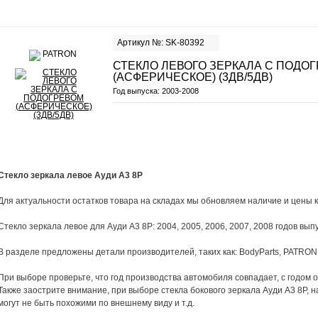
Артикул №: SK-80392
СТЕКЛО ЛЕВОГО ЗЕРКАЛА С ПОДО
(АСФЕРИЧЕСКОЕ) (3ДВ/5ДВ)
Год выпуска:
2003-2008
Стекло зеркала левое Ауди А3 8Р
Для актуальности остатков товара на складах мы обновляем наличие и цены к
Стекло зеркала левое для Ауди A3 8P: 2004, 2005, 2006, 2007, 2008 годов выпу
В разделе предложены детали производителей, таких как: BodyParts, PATRON
При выборе проверьте, что год производства автомобиля совпадает, с годом 
Также заострите внимание, при выборе стекла бокового зеркала Ауди А3 8Р, н
могут не быть похожими по внешнему виду и т.д.