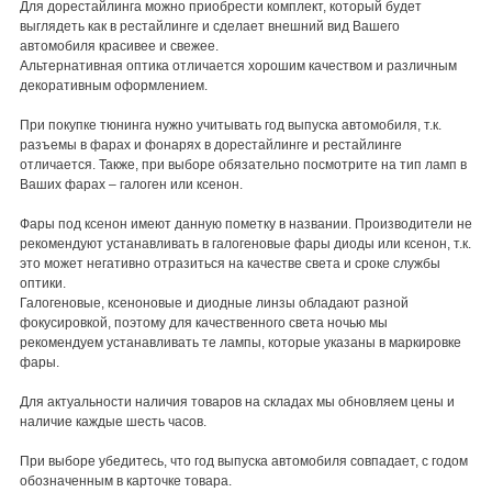
Для дорестайлинга можно приобрести комплект, который будет
выглядеть как в рестайлинге и сделает внешний вид Вашего
автомобиля красивее и свежее.
Альтернативная оптика отличается хорошим качеством и различным
декоративным оформлением.
При покупке тюнинга нужно учитывать год выпуска автомобиля, т.к.
разъемы в фарах и фонарях в дорестайлинге и рестайлинге
отличается. Также, при выборе обязательно посмотрите на тип ламп в
Ваших фарах – галоген или ксенон.
Фары под ксенон имеют данную пометку в названии. Производители не
рекомендуют устанавливать в галогеновые фары диоды или ксенон, т.к.
это может негативно отразиться на качестве света и сроке службы
оптики.
Галогеновые, ксеноновые и диодные линзы обладают разной
фокусировкой, поэтому для качественного света ночью мы
рекомендуем устанавливать те лампы, которые указаны в маркировке
фары.
Для актуальности наличия товаров на складах мы обновляем цены и
наличие каждые шесть часов.
При выборе убедитесь, что год выпуска автомобиля совпадает, с годом
обозначенным в карточке товара.