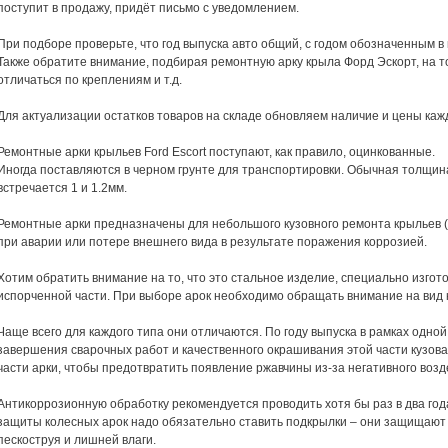
поступит в продажу, придёт письмо с уведомлением.
При подборе проверьте, что год выпуска авто общий, с годом обозначенным в 
Также обратите внимание, подбирая ремонтную арку крыла Форд Эскорт, на то
отличаться по креплениям и т.д.
Для актуализации остатков товаров на складе обновляем наличие и цены каж
Ремонтные арки крыльев Ford Escort поступают, как правило, оцинкованные.
Иногда поставляются в черном грунте для транспортировки. Обычная толщина 
встречается 1 и 1.2мм.
Ремонтные арки предназначены для небольшого кузовного ремонта крыльев (
при аварии или потере внешнего вида в результате поражения коррозией.
Хотим обратить внимание на то, что это стальное изделие, специально изгот
испорченной части. При выборе арок необходимо обращать внимание на вид 
Чаще всего для каждого типа они отличаются. По году выпуска в рамках одно
завершения сварочных работ и качественного окрашивания этой части кузов
части арки, чтобы предотвратить появление ржавчины из-за негативного воз
Антикоррозионную обработку рекомендуется проводить хотя бы раз в два год
защиты колесных арок надо обязательно ставить подкрылки – они защищают 
пескоструя и лишней влаги.