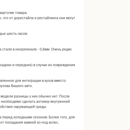
карточке товара.
, что от дорестайла и рестайлинга они могут
дые шесть часов.
стали в неоригинале - 0,8мм. Очень редко
задних и передних) в случае их повреждения
овленное для интеграции в кузов вместо
кузова Вашего авто.
й модели разницы у них обычно нет. После
а необходимо сделать антикор внутренней
действия окружающей среды.
а перед холодными сезоном. Более того, для
от попадания камней из-под колес,