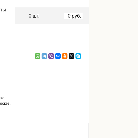
кты
0
шт.
0
руб.
ска
.
оскве.