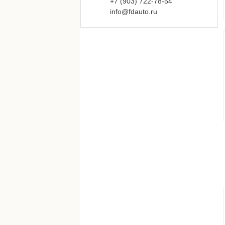
+7 (903)
722-
78-
54
info@fdauto.ru