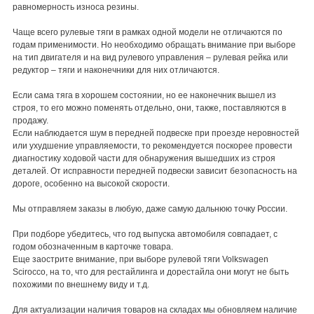
равномерность износа резины.
Чаще всего рулевые тяги в рамках одной модели не отличаются по
годам применимости. Но необходимо обращать внимание при выборе
на тип двигателя и на вид рулевого управления – рулевая рейка или
редуктор – тяги и наконечники для них отличаются.
Если сама тяга в хорошем состоянии, но ее наконечник вышел из
строя, то его можно поменять отдельно, они, также, поставляются в
продажу.
Если наблюдается шум в передней подвеске при проезде неровностей
или ухудшение управляемости, то рекомендуется поскорее провести
диагностику ходовой части для обнаружения вышедших из строя
деталей. От исправности передней подвески зависит безопасность на
дороге, особенно на высокой скорости.
Мы отправляем заказы в любую, даже самую дальнюю точку России.
При подборе убедитесь, что год выпуска автомобиля совпадает, с
годом обозначенным в карточке товара.
Еще заострите внимание, при выборе рулевой тяги Volkswagen
Scirocco, на то, что для рестайлинга и дорестайла они могут не быть
похожими по внешнему виду и т.д.
Для актуализации наличия товаров на складах мы обновляем наличие