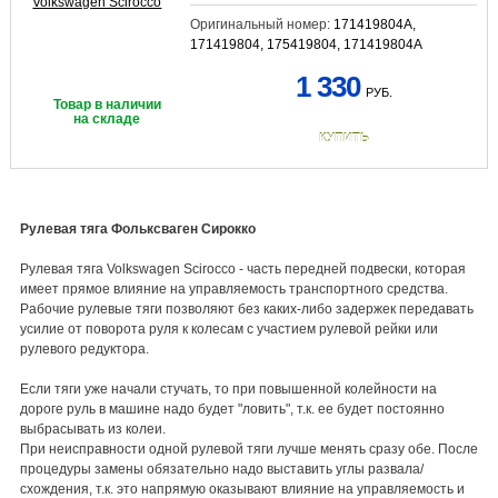
Оригинальный номер:
171419804A,
171419804, 175419804, 171419804A
1 330
РУБ.
Товар в наличии
на складе
КУПИТЬ
Рулевая тяга Фольксваген Сирокко
Рулевая тяга Volkswagen Scirocco - часть передней подвески, которая
имеет прямое влияние на управляемость транспортного средства.
Рабочие рулевые тяги позволяют без каких-либо задержек передавать
усилие от поворота руля к колесам с участием рулевой рейки или
рулевого редуктора.
Если тяги уже начали стучать, то при повышенной колейности на
дороге руль в машине надо будет "ловить", т.к. ее будет постоянно
выбрасывать из колеи.
При неисправности одной рулевой тяги лучше менять сразу обе. После
процедуры замены обязательно надо выставить углы развала/
схождения, т.к. это напрямую оказывают влияние на управляемость и